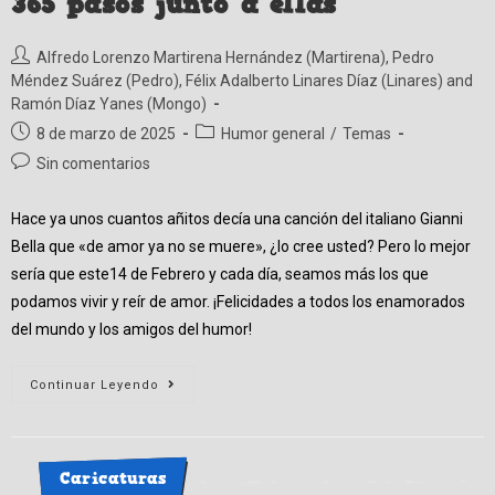
365 pasos junto a ellas
Autor
Alfredo Lorenzo Martirena Hernández (Martirena)
,
Pedro
de
Méndez Suárez (Pedro)
,
Félix Adalberto Linares Díaz (Linares)
and
la
Ramón Díaz Yanes (Mongo)
entrada:
Publicación
Categoría
8 de marzo de 2025
Humor general
/
Temas
de
de
Comentarios
Sin comentarios
la
la
de
entrada:
entrada:
la
Hace ya unos cuantos añitos decía una canción del italiano Gianni
entrada:
Bella que «de amor ya no se muere», ¿lo cree usted? Pero lo mejor
sería que este14 de Febrero y cada día, seamos más los que
podamos vivir y reír de amor. ¡Felicidades a todos los enamorados
del mundo y los amigos del humor!
365
Continuar Leyendo
Pasos
Junto
A
Ellas
Caricaturas