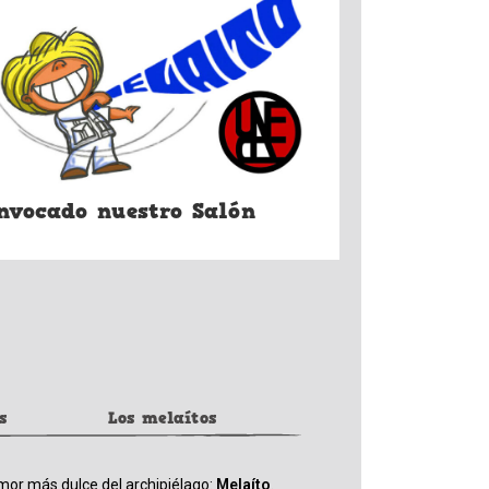
nvocado nuestro Salón
s
Los melaítos
mor más dulce del archipiélago:
Melaíto
.