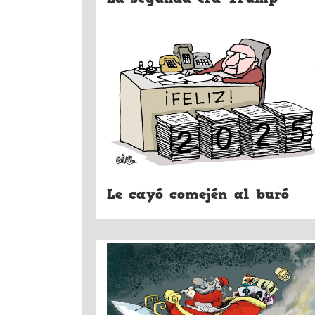
Le cayó comején al buró