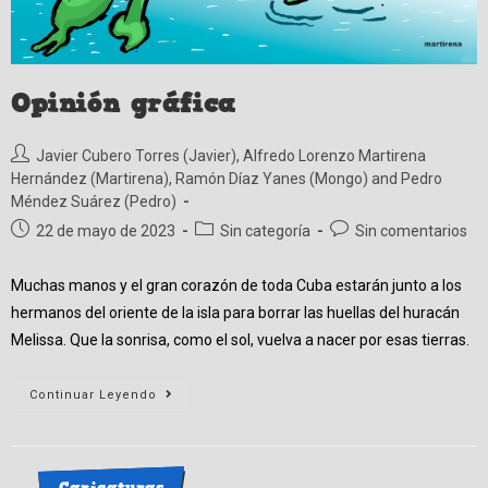
Opinión gráfica
Autor
Javier Cubero Torres (Javier)
,
Alfredo Lorenzo Martirena
de
Hernández (Martirena)
,
Ramón Díaz Yanes (Mongo)
and
Pedro
la
Méndez Suárez (Pedro)
entrada:
Publicación
Categoría
Comentarios
22 de mayo de 2023
Sin categoría
Sin comentarios
de
de
de
la
la
la
Muchas manos y el gran corazón de toda Cuba estarán junto a los
entrada:
entrada:
entrada:
hermanos del oriente de la isla para borrar las huellas del huracán
Melissa. Que la sonrisa, como el sol, vuelva a nacer por esas tierras.
Opinión
Continuar Leyendo
Gráfica
Caricaturas