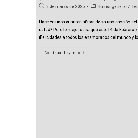
la
Publicación
Categoría
8 de marzo de 2025
Humor general
/
Te
entrada:
de
de
la
la
Hace ya unos cuantos añitos decía una canción del 
entrada:
entrada:
usted? Pero lo mejor sería que este14 de Febrero y
¡Felicidades a todos los enamorados del mundo y l
365
Continuar Leyendo
Pasos
Junto
A
Ellas