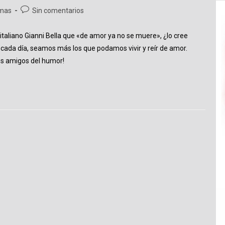
Comentarios
mas
Sin comentarios
de
la
italiano Gianni Bella que «de amor ya no se muere», ¿lo cree
entrada:
 cada día, seamos más los que podamos vivir y reír de amor.
os amigos del humor!