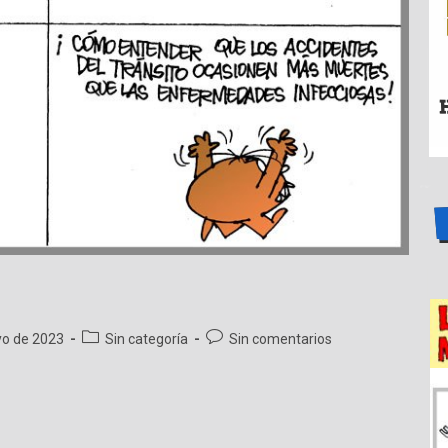
Categoría
Comentarios
o de 2023
Sin categoría
Sin comentarios
de
de
la
la
entrada:
entrada: