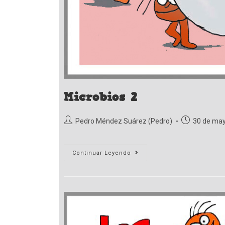
Microbios 2
Autor
Publicación
Pedro Méndez Suárez (Pedro)
30 de may
de
de
la
la
entrada:
entrada:
Microbios
Continuar Leyendo
2