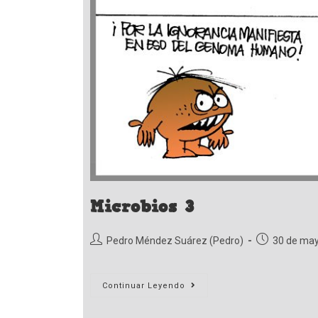
Microbios 3
Autor
Publicación
Pedro Méndez Suárez (Pedro)
30 de may
de
de
la
la
entrada:
entrada:
Microbios
Continuar Leyendo
3