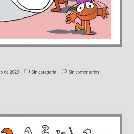
Categoría
Comentarios
o de 2023
Sin categoría
Sin comentarios
de
de
la
la
entrada:
entrada: