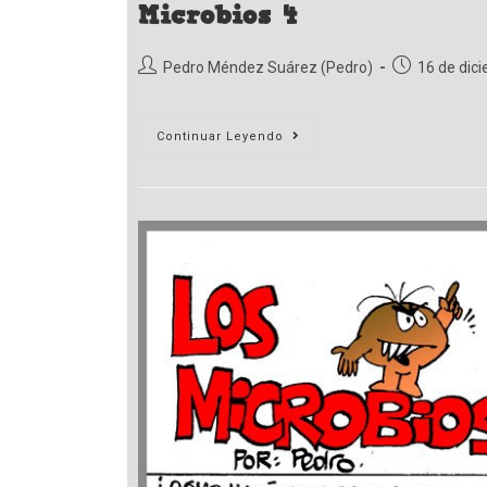
Microbios 4
Autor
Publicación
Pedro Méndez Suárez (Pedro)
16 de dic
de
de
la
la
entrada:
entrada:
Microbios
Continuar Leyendo
4