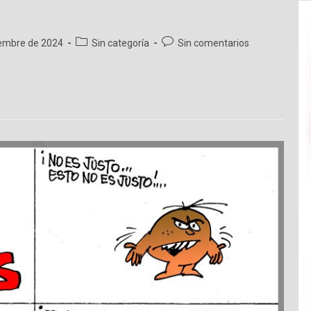
Categoría
Comentarios
iembre de 2024
Sin categoría
Sin comentarios
de
de
la
la
entrada:
entrada: