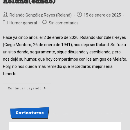
Roland(eando)
Autor
Publicación
Rolando González Reyes (Roland)
15 de enero de 2025
de
de
Categoría
Comentarios
Humor general
Sin comentarios
la
la
de
de
entrada:
entrada:
la
la
Hace ya cinco años, el 2 de enero de 2020, Rolando González Reyes
entrada:
entrada:
(Ciego Montero, 26 de enero de 1941), nos dejó sin Roland. Se fue a
un sitio donde, seguramente, sigue dibujando y escribiendo, pero
nos dejó su humor, que hoy compartimos con los amigos de Melaíto.
Roly, no nos queda más remedio que recordarte; mejor sería
tenerte.
Roland(eando)
Continuar Leyendo
Caricaturas