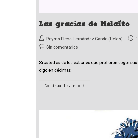
Las gracias de Melaíto
Autor
Publi
Rayma Elena Hernández García (Helen)
2
de
de
Comentarios
Sin comentarios
la
la
de
entrada:
entr
la
Si usted es de los cubanos que prefieren coger sus
entrada:
digo en décimas.
Las
Continuar Leyendo
Gracias
De
Melaíto