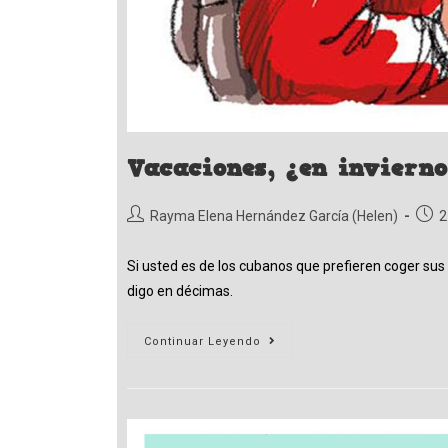
Vacaciones, ¿en invierno
Autor
Publi
Rayma Elena Hernández García (Helen)
2
de
de
la
la
Si usted es de los cubanos que prefieren coger sus
entrada:
entr
digo en décimas.
Vacaciones,
Continuar Leyendo
¿en
Invierno?