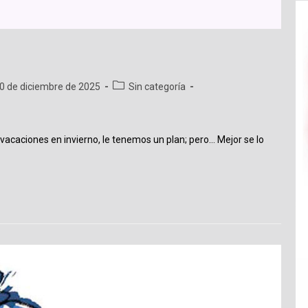
cación
Categoría
0 de diciembre de 2025
Sin categoría
de
la
ada:
entrada:
 vacaciones en invierno, le tenemos un plan; pero… Mejor se lo