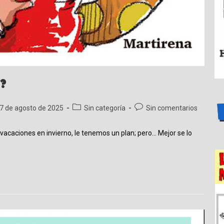
?
cación
Categoría
Comentarios
7 de agosto de 2025
Sin categoría
Sin comentarios
de
de
la
la
 vacaciones en invierno, le tenemos un plan; pero… Mejor se lo
ada:
entrada:
entrada: