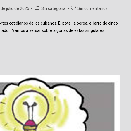
cación
Categoría
Comentarios
 de julio de 2025
Sin categoría
Sin comentarios
de
de
la
la
tes cotidianos de los cubanos. El pote, la perga, el jarro de cinco
ada:
entrada:
entrada:
clinado... Vamos a versar sobre algunas de estas singulares