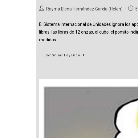
Autor
Publi
Rayma Elena Hernández García (Helen)
5
de
de
la
la
El Sistema Internacional de Unidades ignora los apor
entrada:
entr
libras, las libras de 12 onzas, el cubo, el pomito in
medidas.
A
Continuar Leyendo
La
Medida