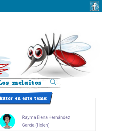
Los melaítos
Alternar
búsqueda
Autor en este tema
de
la
web
Rayma Elena Hernández
García (Helen)