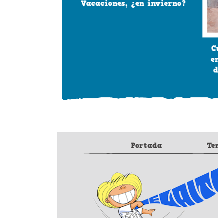
Vacaciones, ¿en invierno?
C
e
d
Portada
Te