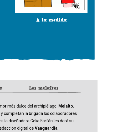
A la medida
s
Los melaítos
mor más dulce del archipiélago:
Melaíto
.
 y completan la brigada los colaboradores
 la diseñadora Celia Farfán les dará su
redacción digital de
Vanguardia
.