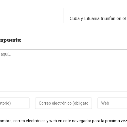
Cuba y Lituania triunfan en e
espuesta
Introduce
Introduce
tu
la
dirección
URL
ombre, correo electrónico y web en este navegador para la próxima ve
de
de