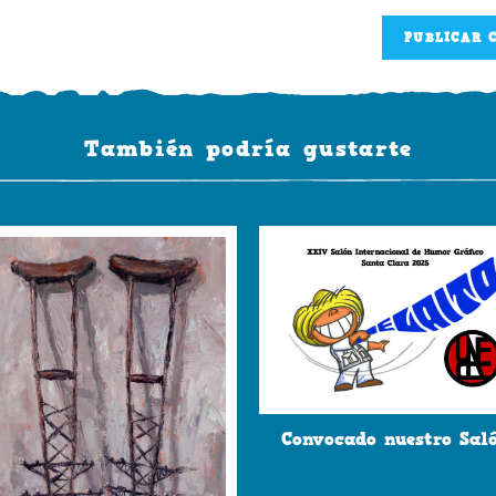
correo
tu
electrónico
web
para
(opcional)
comentar
También podría gustarte
Convocado nuestro Sal