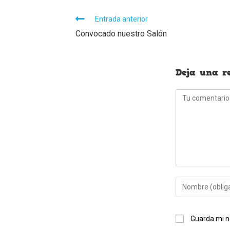
Leer
Entrada anterior
más
Convocado nuestro Salón
artículos
Deja una r
Comentario
Introduce
tu
nombre
Guarda mi n
o