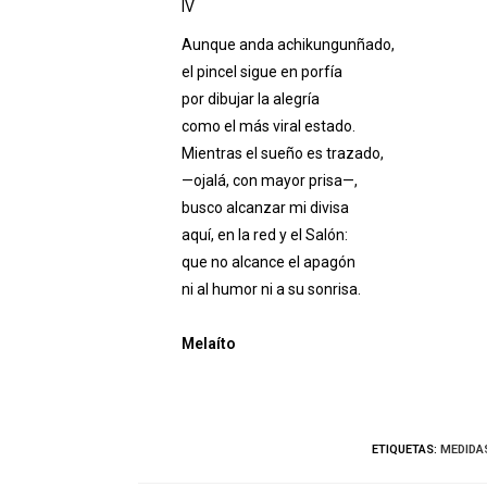
IV
Aunque anda achikungunñado,
el pincel sigue en porfía
por dibujar la alegría
como el más viral estado.
Mientras el sueño es trazado,
—ojalá, con mayor prisa—,
busco alcanzar mi divisa
aquí, en la red y el Salón:
que no alcance el apagón
ni al humor ni a su sonrisa.
Melaíto
ETIQUETAS:
MEDIDA