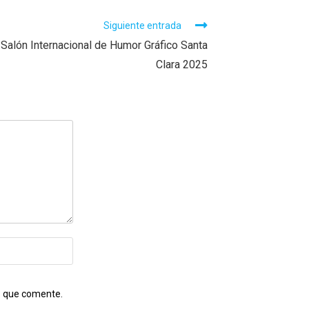
Siguiente entrada
l Salón Internacional de Humor Gráfico Santa
Clara 2025
A
z que comente.
l