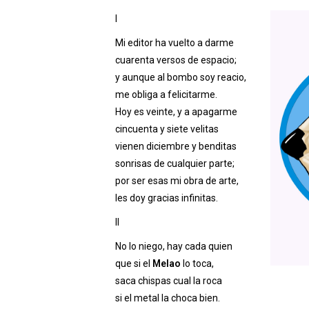
I
Mi editor ha vuelto a darme
cuarenta versos de espacio;
y aunque al bombo soy reacio,
me obliga a felicitarme.
Hoy es veinte, y a apagarme
cincuenta y siete velitas
vienen diciembre y benditas
sonrisas de cualquier parte;
por ser esas mi obra de arte,
les doy gracias infinitas.
II
No lo niego, hay cada quien
que si el
Melao
lo toca,
saca chispas cual la roca
si el metal la choca bien.