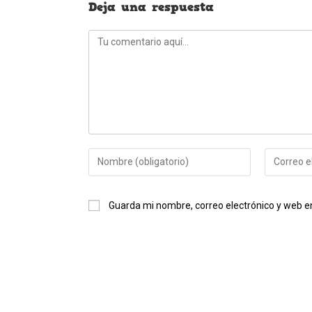
Deja una respuesta
Comentario
Introduce
Introduce
tu
tu
nombre
dirección
Guarda mi nombre, correo electrónico y web e
o
de
nombre
correo
de
electrónic
usuario
para
para
comentar
comentar