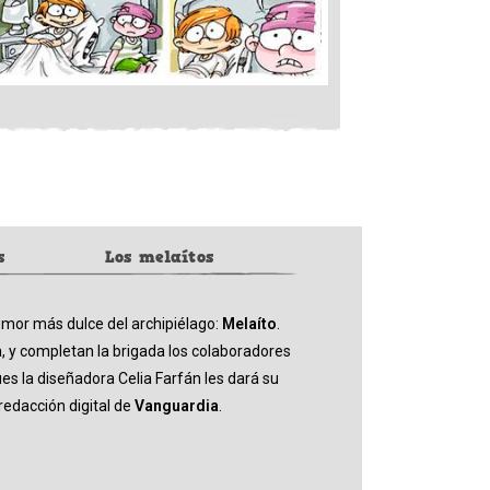
s
Los melaítos
umor más dulce del archipiélago:
Melaíto
.
 y completan la brigada los colaboradores
s la diseñadora Celia Farfán les dará su
 redacción digital de
Vanguardia
.