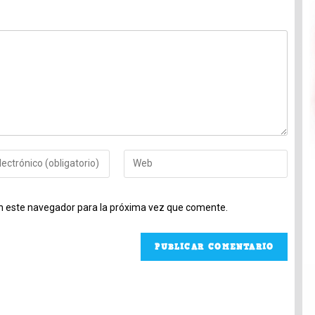
Introduce
la
URL
A
n este navegador para la próxima vez que comente.
de
l
tu
t
o
web
e
(opcional)
r
n
a