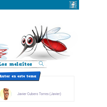
Los melaítos
Alternar
búsqueda
Autor en este tema
de
la
web
Javier Cubero Torres (Javier)