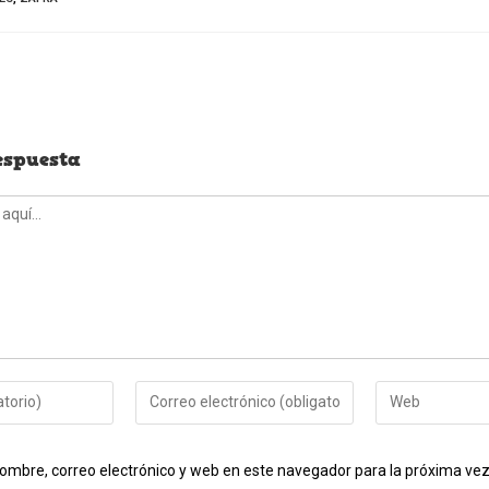
espuesta
Introduce
Introduce
tu
la
dirección
URL
ombre, correo electrónico y web en este navegador para la próxima ve
de
de