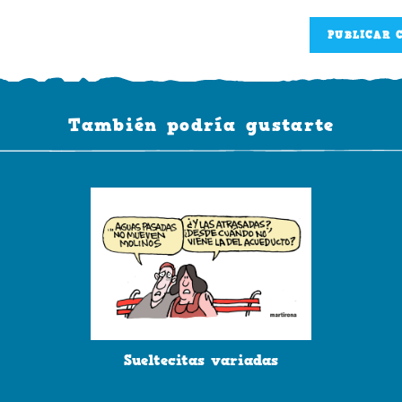
correo
tu
electrónico
web
para
(opcional)
comentar
También podría gustarte
Sueltecitas variadas