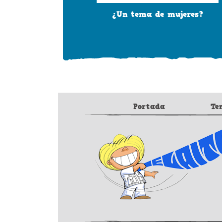
¿Un tema de mujeres?
Portada
Te