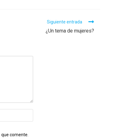
Siguiente entrada
¿Un tema de mujeres?
A
z que comente.
l