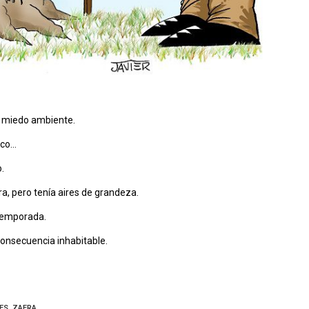
n miedo ambiente.
ico…
.
, pero tenía aires de grandeza.
temporada.
consecuencia inhabitable.
ES
,
ZAFRA