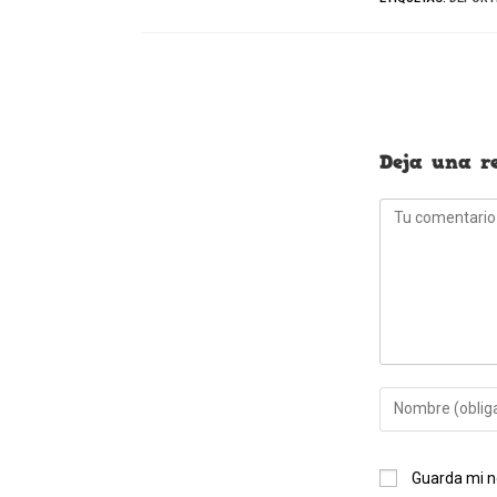
Leer
más
artículos
Deja una r
Comentario
Introduce
tu
nombre
Guarda mi n
o